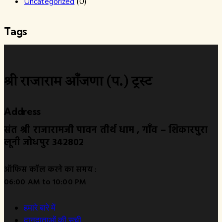
Uncategorized
(0)
Tags
श्री राजाराम आँजणा (प.) ट्रस्ट
Address
संत श्री राजारामजी पावन तीर्थ धाम , गाँव – शिकारपुरा
लूनी जोधपुर 342802
ऑफिस कॉल करने का समय :
06:00 AM to 10:00 PM
हमारे बारे में
दानदाताओं की सूची