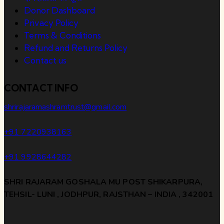
Donor Dashboard
Privacy Policy
Terms & Conditions
Refund and Returns Policy
Contact us
CONTACT INFO
shrirajaramashramtrust@gmail.com
+91 7220938163
+91 9928644282
SHRI RAJARAM GOSHALA MU POST SHIKARPURA,
TEHSIL- LUNI , JODHPUR, RAJSTHAN – INDIA , 342001