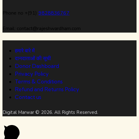
Phone no +(91)
9828836767
Email: contact@rajeshwardham.com
हमारे बारे में
दानदाताओं की सूची
Donor Dashboard
Privacy Policy
Terms & Conditions
Refund and Returns Policy
Contact us
Digital Marwar © 2026. All Rights Reserved.