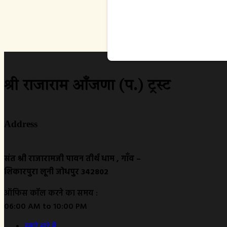
श्री राजाराम आँजणा (प.) ट्रस्ट
Address
संत श्री राजारामजी पावन तीर्थ धाम , गाँव –
शिकारपुरा लूनी जोधपुर 342802
ऑफिस कॉल करने का समय :
06:00 AM to 10:00 PM
हमारे बारे में