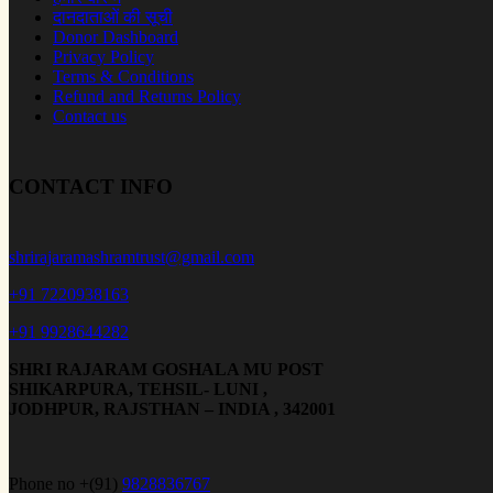
दानदाताओं की सूची
Donor Dashboard
Privacy Policy
Terms & Conditions
Refund and Returns Policy
Contact us
CONTACT INFO
shrirajaramashramtrust@gmail.com
+91 7220938163
+91 9928644282
SHRI RAJARAM GOSHALA MU POST
SHIKARPURA, TEHSIL- LUNI ,
JODHPUR, RAJSTHAN – INDIA , 342001
Phone no +(91)
9828836767