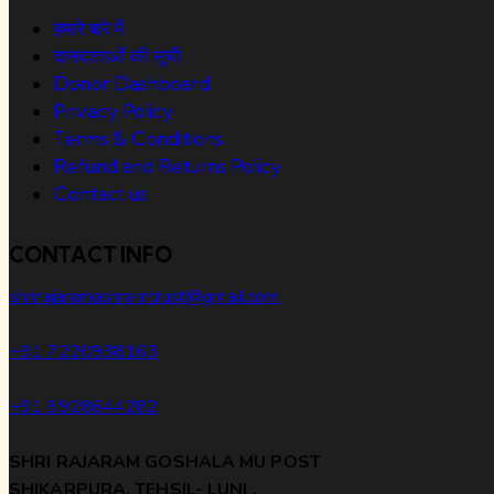
हमारे बारे में
दानदाताओं की सूची
Donor Dashboard
Privacy Policy
Terms & Conditions
Refund and Returns Policy
Contact us
CONTACT INFO
shrirajaramashramtrust@gmail.com
+91 7220938163
+91 9928644282
SHRI RAJARAM GOSHALA MU POST
SHIKARPURA, TEHSIL- LUNI ,