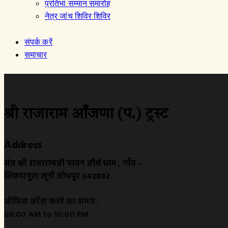
प्रतिभा सम्मान समारोह
नेत्र जांच शिविर शिविर
संपर्क करें
समाचार
श्री राजाराम आँजणा (प.) ट्रस्ट
Address
संत श्री राजारामजी पावन तीर्थ धाम , गाँव –
शिकारपुरा लूनी जोधपुर 342802
ऑफिस कॉल करने का समय :
06:00 AM to 10:00 PM