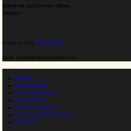
JODHPUR, RAJSTHAN – INDIA ,
342001
Phone no +(91)
9828836767
Email: contact@rajeshwardham.com
हमारे बारे में
दानदाताओं की सूची
Donor Dashboard
Privacy Policy
Terms & Conditions
Refund and Returns Policy
Contact us