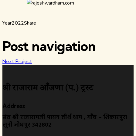
Year
2022
Share
Post navigation
Next Project
श्री राजाराम आँजणा (प.) ट्रस्ट
Address
संत श्री राजारामजी पावन तीर्थ धाम , गाँव – शिकारपुरा
लूनी जोधपुर 342802