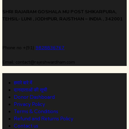
SHRI RAJARAM GOSHALA MU POST SHIKARPURA,
TEHSIL- LUNI , JODHPUR, RAJSTHAN – INDIA , 342001
Phone no +(91)
9828836767
Email: contact@rajeshwardham.com
हमारे बारे में
दानदाताओं की सूची
Donor Dashboard
Privacy Policy
Terms & Conditions
Refund and Returns Policy
Contact us