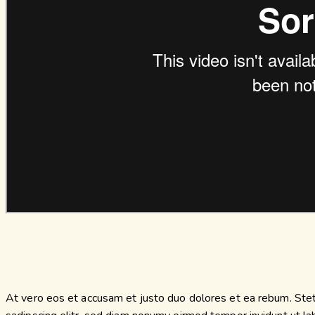
At vero eos et accusam et justo duo dolores et ea rebum. Stet