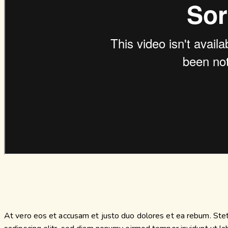
At vero eos et accusam et justo duo dolores et ea rebum. Stet